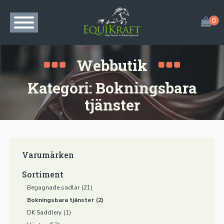
Webbutik
Kategori:
Bokningsbara
tjänster
Varumärken
Sortiment
Begagnade sadlar
(21)
Bokningsbara tjänster
(2)
DK Saddlery
(1)