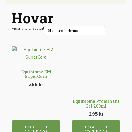
Hovar
Visar alla 2 resultat
Equibiome EM
SuperCera
299
kr
Equibiome Prominant
Gel 200ml
295
kr
LÄGG TILL I
LÄGG TILL I
VARUKORG
VARUKORG