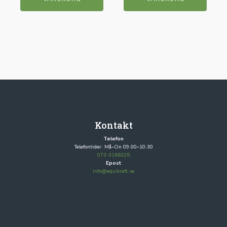
Kontakt
Telefon
Telefontider: Må–On 09.00–10:30
073-3166325
Epost
info@equikraft.se