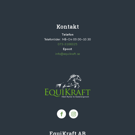
Kontakt
Telefon
Telefontider: Må–On 09.00–10:30
073-3166325
Epost
info@equikraft.se
EquiKraft AB