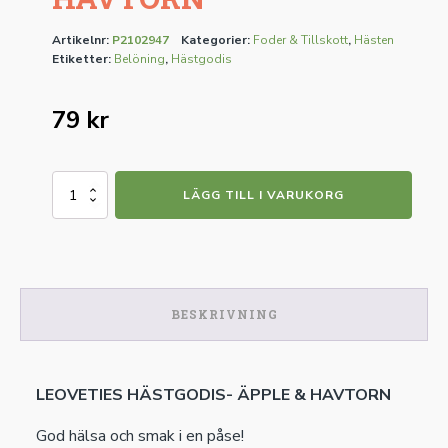
Artikelnr:
P2102947
Kategorier:
Foder & Tillskott
,
Hästen
Etiketter:
Belöning
,
Hästgodis
79
kr
LEOVETIES
LÄGG TILL I VARUKORG
HÄSTGODIS-
ÄPPLE
&
HAVTORN
mängd
BESKRIVNING
LEOVETIES HÄSTGODIS- ÄPPLE & HAVTORN
God hälsa och smak i en påse!