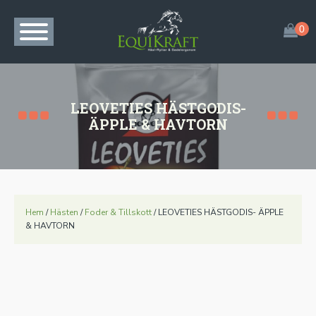
LEOVETIES HÄSTGODIS-
ÄPPLE & HAVTORN
Hem
/
Hästen
/
Foder & Tillskott
/ LEOVETIES HÄSTGODIS- ÄPPLE
& HAVTORN