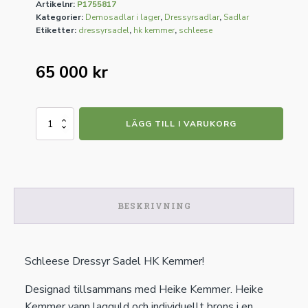
Artikelnr:
P1755817
Kategorier:
Demosadlar i lager
,
Dressyrsadlar
,
Sadlar
Etiketter:
dressyrsadel
,
hk kemmer
,
schleese
65 000
kr
Schleese
LÄGG TILL I VARUKORG
Dressyrsadel
HK
Kemmer
mängd
BESKRIVNING
Schleese Dressyr Sadel HK Kemmer!
Designad tillsammans med Heike Kemmer. Heike
Kemmer vann lagguld och individuellt brons i en