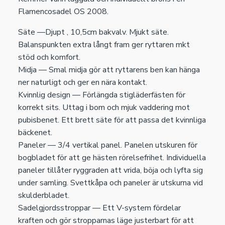
Flamencosadel OS 2008.
Säte —Djupt , 10,5cm bakvalv. Mjukt säte.
Balanspunkten extra långt fram ger ryttaren mkt
stöd och komfort.
Midja — Smal midja gör att ryttarens ben kan hänga
ner naturligt och ger en nära kontakt.
Kvinnlig design — Förlängda stigläderfästen för
korrekt sits. Uttag i bom och mjuk vaddering mot
pubisbenet. Ett brett säte för att passa det kvinnliga
bäckenet.
Paneler — 3/4 vertikal panel. Panelen utskuren för
bogbladet för att ge hästen rörelsefrihet. Individuella
paneler tillåter ryggraden att vrida, böja och lyfta sig
under samling. Svettkåpa och paneler är utskurna vid
skulderbladet.
Sadelgjordsstroppar — Ett V-system fördelar
kraften och gör stropparnas läge justerbart för att