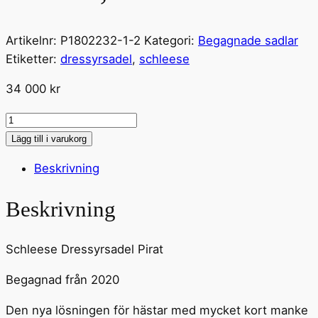
Artikelnr:
P1802232-1-2
Kategori:
Begagnade sadlar
Etiketter:
dressyrsadel
,
schleese
34 000
kr
Schleese
Dressyrsadel
Lägg till i varukorg
Pirat
Beskrivning
17,5"
mängd
Beskrivning
Schleese Dressyrsadel Pirat
Begagnad från 2020
Den nya lösningen för hästar med mycket kort manke