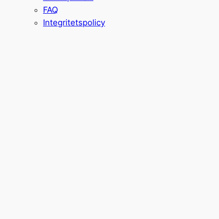
FAQ
Integritetspolicy
Schleese
Dressyrsadel
Pirat
17,5"