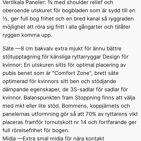
Vertikala Paneler: ¾ med shoulder relief och
oberoende utskuret för bogbladen som är sydd till en
½, ger full bog frihet och en bred kanal så ryggraden
möjlighet att röra sig fritt i alla gångarter och tillåter
ryggen komma upp.
Säte —8 cm bakvalv extra mjukt för ännu bättre
stötupptagning för känsliga ryttarryggar Design för
kvinnor: En utskuren sitts för optimal placering av
pubis benet som är "Comfort Zone", brett säte
optimerad för kvinnors sitt ben och stödjande
dämpande egenskaper, de 3S-sadlar för sadlar för
kvinnor. Balanspunkten fram Stoppning finns att välja
med mkt eller lite stöd. Bommens, koppjärnets och
panelernas utformning gör så att 70% av ryttarens vikt
placeras framför tornutskott nr 14 och fortfarande ger
full rörelsefrihet för bogen.
Midja —Extra smal midja för nära kontakt