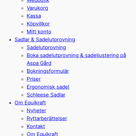
Varukorg
Kassa
Köpvillkor
Mitt konto
Sadlar & Sadelutprovning
Sadelutprovning
Boka sadelutprovning & sadeljustering på
Aspa Gård
Bokningsformulär
Priser
Ergonomisk sadel
Schleese Sadlar
Om Equikraft
Nyheter
Ryttarberättelser
Kontakt
Om Equikraft