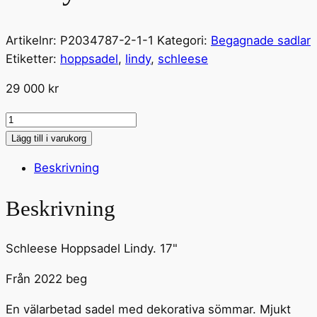
Artikelnr:
P2034787-2-1-1
Kategori:
Begagnade sadlar
Etiketter:
hoppsadel
,
lindy
,
schleese
29 000
kr
Schleese
Hoppsadel
Lägg till i varukorg
Lindy
Beskrivning
17"
mängd
Beskrivning
Schleese Hoppsadel Lindy. 17"
Från 2022 beg
En välarbetad sadel med dekorativa sömmar. Mjukt