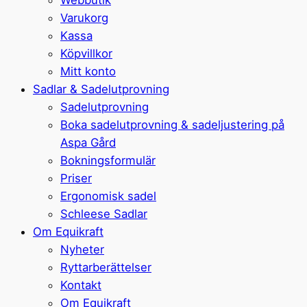
Varukorg
Kassa
Köpvillkor
Mitt konto
Sadlar & Sadelutprovning
Sadelutprovning
Boka sadelutprovning & sadeljustering på
Aspa Gård
Bokningsformulär
Priser
Ergonomisk sadel
Schleese Sadlar
Om Equikraft
Nyheter
Ryttarberättelser
Kontakt
Om Equikraft