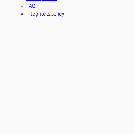
FAQ
Integritetspolicy
Schleese
Hoppsadel
Lindy
17"