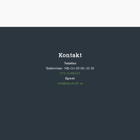
Kontakt
Telefon
Telefontider: Må–On 09.00–10:30
073-3166325
Epost
info@equikraft.se