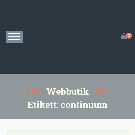
Webbutik
Etikett:
continuum