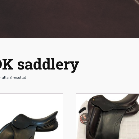
K saddlery
r alla 3 resultat