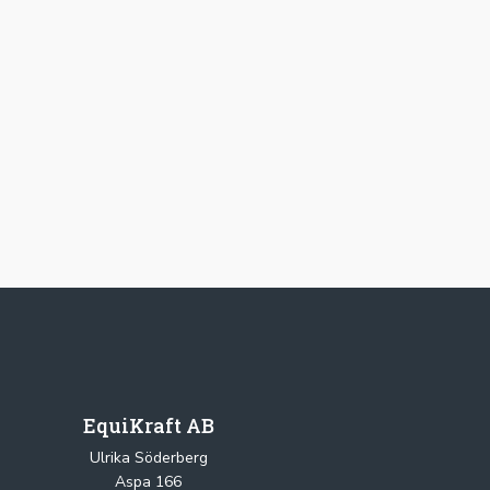
EquiKraft AB
Ulrika Söderberg
Aspa 166