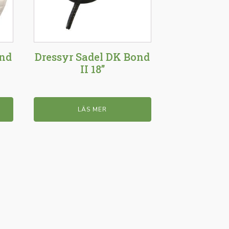
ond
Dressyr Sadel DK Bond
II 18”
LÄS MER