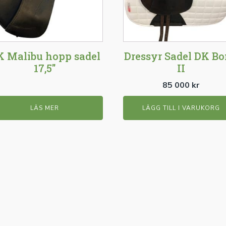
K Malibu hopp sadel
Dressyr Sadel DK B
17,5"
II
85 000
kr
LÄS MER
LÄGG TILL I VARUKORG