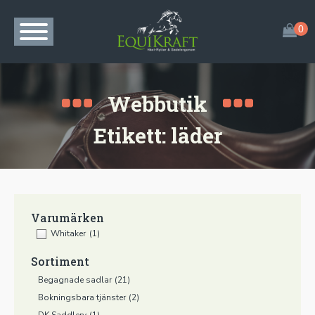
Webbutik
Etikett:
läder
Varumärken
Whitaker
(1)
Sortiment
Begagnade sadlar
(21)
Bokningsbara tjänster
(2)