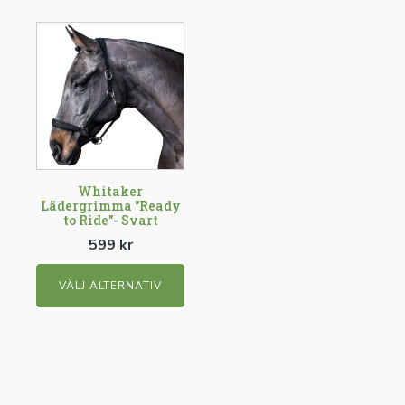
Den
här
produkten
har
flera
varianter.
De
olika
Whitaker
Lädergrimma "Ready
alternativen
to Ride"- Svart
kan
599
kr
väljas
på
VÄLJ ALTERNATIV
produktsidan