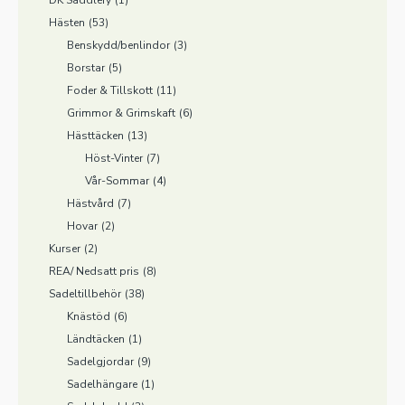
DK Saddlery
(1)
Hästen
(53)
Benskydd/benlindor
(3)
Borstar
(5)
Foder & Tillskott
(11)
Grimmor & Grimskaft
(6)
Hästtäcken
(13)
Höst-Vinter
(7)
Vår-Sommar
(4)
Hästvård
(7)
Hovar
(2)
Kurser
(2)
REA/ Nedsatt pris
(8)
Sadeltillbehör
(38)
Knästöd
(6)
Ländtäcken
(1)
Sadelgjordar
(9)
Sadelhängare
(1)