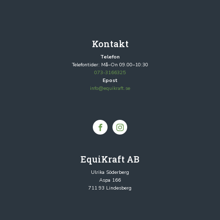
Kontakt
Telefon
Telefontider: Må–On 09.00–10:30
073-3166325
Epost
info@equikraft.se
EquiKraft AB
Ulrika Söderberg
Aspa 166
711 93 Lindesberg