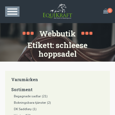
Webbutik
Etikett:
schleese
hoppsadel
Varumärken
Sortiment
Begagnade sadlar
(21)
Bokningsbara tjänster
(2)
DK Saddlery
(1)