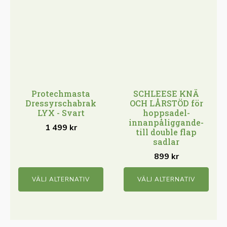
här
här
produkten
produkten
har
har
flera
flera
varianter.
varianter.
De
De
olika
olika
Protechmasta
SCHLEESE KNÄ
alternativen
alternativen
Dressyrschabrak
OCH LÅRSTÖD för
kan
kan
LYX - Svart
hoppsadel-
innanpåliggande-
väljas
väljas
1 499
kr
till double flap
på
på
sadlar
produktsidan
produktsidan
899
kr
VÄLJ ALTERNATIV
VÄLJ ALTERNATIV