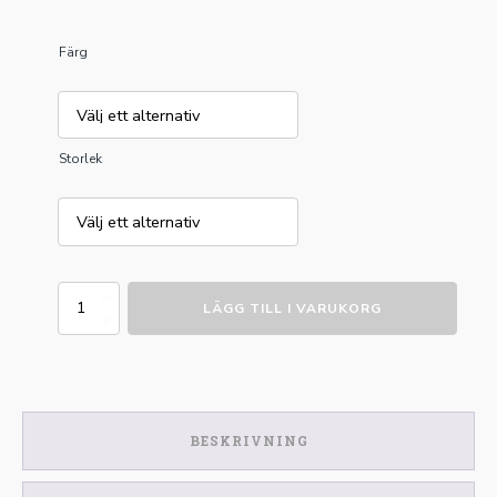
Färg
Storlek
DK
LÄGG TILL I VARUKORG
Dressyrgjord
med
ludd
mängd
BESKRIVNING