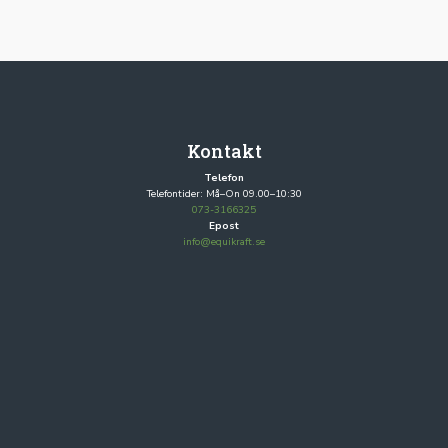
Kontakt
Telefon
Telefontider: Må–On 09.00–10:30
073-3166325
Epost
info@equikraft.se