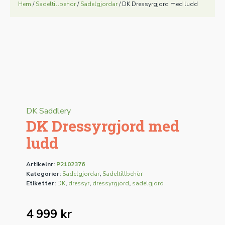
Hem
/
Sadeltillbehör
/
Sadelgjordar
/ DK Dressyrgjord med ludd
DK Saddlery
DK Dressyrgjord med
ludd
Artikelnr:
P2102376
Kategorier:
Sadelgjordar
,
Sadeltillbehör
Etiketter:
DK
,
dressyr
,
dressyrgjord
,
sadelgjord
4 999
kr