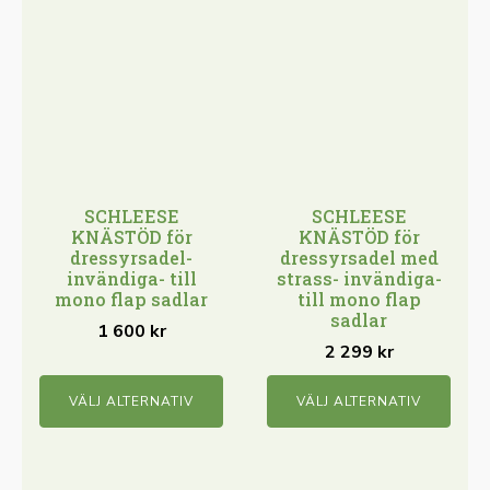
Den
Den
här
här
produkten
produkten
har
har
flera
flera
varianter.
varianter.
De
De
olika
olika
SCHLEESE
SCHLEESE
alternativen
alternativen
KNÄSTÖD för
KNÄSTÖD för
kan
kan
dressyrsadel-
dressyrsadel med
invändiga- till
strass- invändiga-
väljas
väljas
mono flap sadlar
till mono flap
på
på
sadlar
1 600
kr
produktsidan
produktsidan
2 299
kr
VÄLJ ALTERNATIV
VÄLJ ALTERNATIV
Den
Den