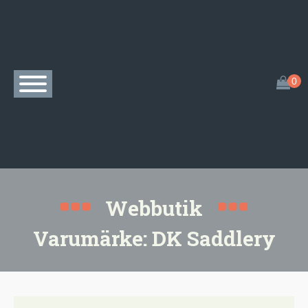
Webbutik
Varumärke:
DK Saddlery