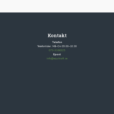
Kontakt
Telefon
Telefontider: Må–On 09.00–10:30
073-3166325
Epost
info@equikraft.se