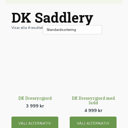
DK Saddlery
Visar alla 4 resultat
Den
Den
här
här
produkten
produkten
har
har
flera
flera
varianter.
varianter.
De
De
olika
olika
DK Dressyrgjord
DK Dressyrgjord med
ludd
alternativen
alternativen
3 999
kr
4 999
kr
kan
kan
väljas
väljas
VÄLJ ALTERNATIV
VÄLJ ALTERNATIV
på
på