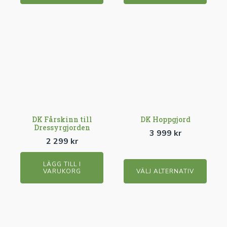
produktsidan
produktsidan
Den
här
produkten
har
flera
varianter.
De
olika
DK Fårskinn till
DK Hoppgjord
Dressyrgjorden
alternativen
3 999
kr
2 299
kr
kan
väljas
LÄGG TILL I
på
VARUKORG
VÄLJ ALTERNATIV
produktsidan