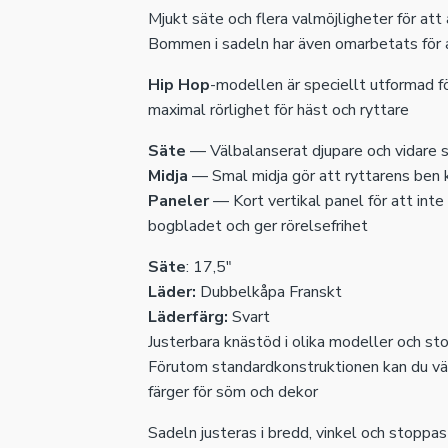
Mjukt säte och flera valmöjligheter för att
Bommen i sadeln har även omarbetats för a
Hip Hop
-modellen är speciellt utformad f
maximal rörlighet för häst och ryttare
Säte
— Välbalanserat djupare och vidare s
Midja
— Smal midja gör att ryttarens ben k
Paneler
— Kort vertikal panel för att int
bogbladet och ger rörelsefrihet
Säte
: 17,5"
Läder:
Dubbelkåpa Franskt
Läderfärg:
Svart
Justerbara knästöd i olika modeller och sto
Förutom standardkonstruktionen kan du väl
färger för söm och dekor
Sadeln justeras i bredd, vinkel och stoppas 