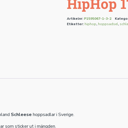
HipHop 1
Artikelnr:
P1595067-1-3-2
Katego
Etiketter:
hiphop
,
hoppsadsel
,
schl
bland
Schleese
hoppsadlar i Sverige.
r som sticker ut i mängden.