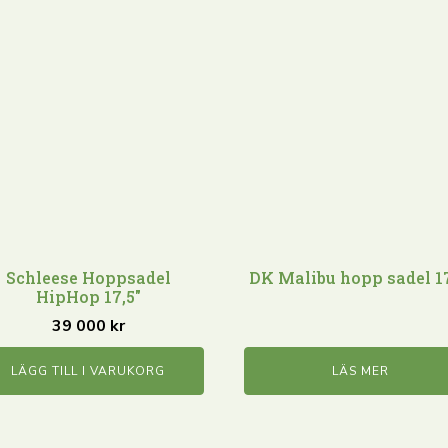
Schleese Hoppsadel
DK Malibu hopp sadel 17
HipHop 17,5"
39 000
kr
LÄGG TILL I VARUKORG
LÄS MER