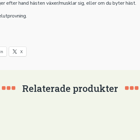
r efter hand hästen växer/musklar sig, eller om du byter häst.
elutprovning.
In
X
Relaterade produkter