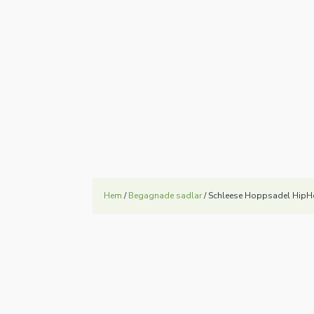
ipHop
17,5"
Hem
/
Begagnade sadlar
/ Schleese Hoppsadel HipH