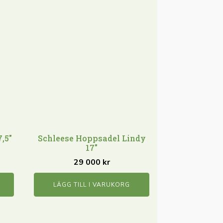
,5"
Schleese Hoppsadel Lindy
17"
29 000
kr
LÄGG TILL I VARUKORG