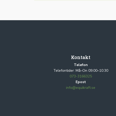
Kontakt
Telefon
Telefontider: Må–On 09.00–10:30
073-3166325
Epost
info@equikraft.se