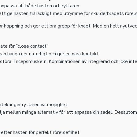
 anpassa till både hästen och ryttaren.
tt ge hästen tillräckligt med utrymme för skulderbladets rörels
ör hoppning och ger ett bra grepp för knäet. Med en helt nyutvec
äte för ”close contact”
an hänga ner naturligt och ger en nära kontakt.
e störa Tricepsmuskeln. Kombinationen av integrerad och icke int
rlekar ger ryttaren valmöjlighet
ja mellan många alternativ för att anpassa din sadel. Dessutom 
efter hästen för perfekt rörelsefrihet.