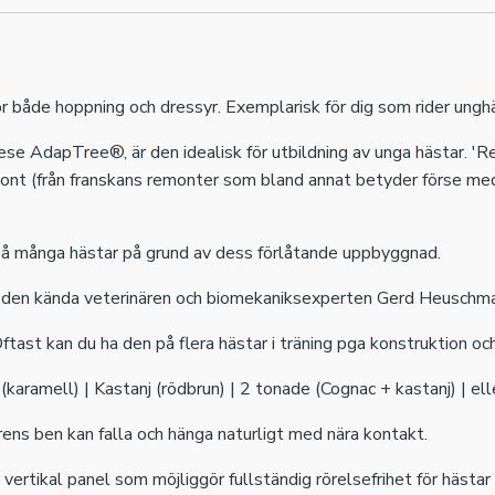
ör både hoppning och dressyr. Exemplarisk för dig som rider unghä
ese AdapTree®, är den idealisk för utbildning av unga hästar. '
emont (från franskans remonter som bland annat betyder förse m
å många hästar på grund av dess förlåtande uppbyggnad.
den kända veterinären och biomekaniksexperten Gerd Heuschm
tast kan du ha den på flera hästar i träning pga konstruktion o
c (karamell) | Kastanj (rödbrun) | 2 tonade (Cognac + kastanj) | e
rens ben kan falla och hänga naturligt med nära kontakt.
ertikal panel som möjliggör fullständig rörelsefrihet för hästar