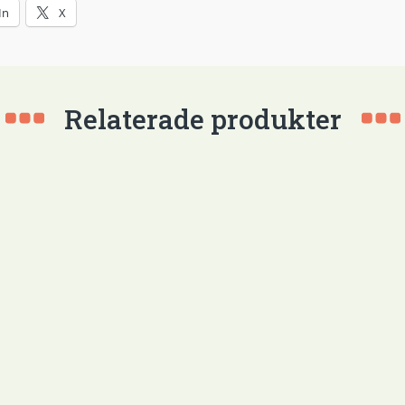
In
X
Relaterade produkter