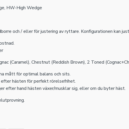
ge, HW-High Wedge
orre och / eller för justering av ryttare. Konfigurationen kan jus
kostnad.
er
gnac (Caramel), Chestnut (Reddish Brown), 2 Toned (Cognac+Ch
na mått för optimal balans och sits.
efter hästen för perfekt rörelsefrihet.
r efter hand hästen växer/musklar sig, eller om du byter häst.
elutprovning.