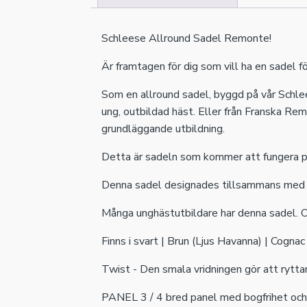
Schleese Allround Sadel Remonte!
Är framtagen för dig som vill ha en sadel f
Som en allround sadel, byggd på vår Schle
ung, outbildad häst. Eller från Franska R
grundläggande utbildning.
Detta är sadeln som kommer att fungera p
Denna sadel designades tillsammans med 
Många unghästutbildare har denna sadel. Of
Finns i svart | Brun (Ljus Havanna) | Cogna
Twist - Den smala vridningen gör att rytta
PANEL 3 / 4 bred panel med bogfrihet och v