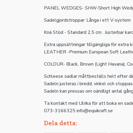
PANEL WEDGES- SHW-Short High Wed
Sadelgjordstroppar: Långa i ett V-system
Knä Stöd - Standard 2,5 cm . Justerbar kardb
Extra uppsättningar tillgängliga för extra 
LEATHER -Premium European Soft Leath
COLOUR- Black, Brown (Light Havana), Co
Schleese sadlar måttbeställs helt efter di
Sadeln justeras i bredd, vinkel och stoppas 
Sadeln kan pressas om oändligt antal gånge
Ta kontakt med Ulrika för att boka en sad
073-3166325 info@equikraft.se
Dela detta: