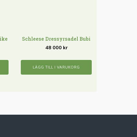
ike
Schleese Dressyrsadel Bubi
48 000
kr
LÄGG TILL I VARUKORG