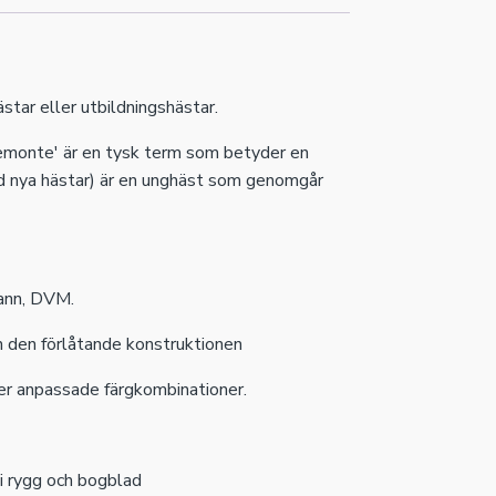
star eller utbildningshästar.
Remonte' är en tysk term som betyder en
ed nya hästar) är en unghäst som genomgår
ann, DVM.
ch den förlåtande konstruktionen
ller anpassade färgkombinationer.
 i rygg och bogblad