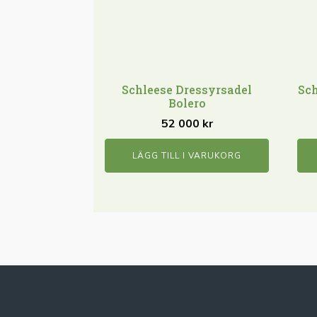
Schleese Dressyrsadel
Sch
Bolero
52 000
kr
LÄGG TILL I VARUKORG