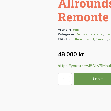
Allround
Remonte
Artikelnr:
rem
Kategorier:
Demosadlar i lager
,
Dres
Etiketter:
allround sadel
,
remonte
,
s
48 000
kr
https://youtu.be/yi8SkV5M
Schleese
LÄGG TILL 
Allroundsadel
Remonte
mängd