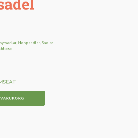
sadel
syrsadlar
,
Hoppsadlar
,
Sadlar
chleese
buMSEAT
I VARUKORG