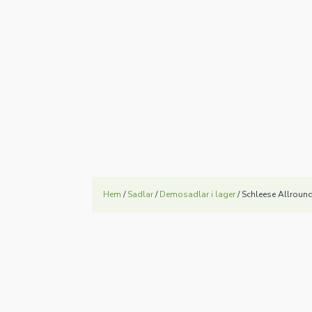
emonte
Hem
/
Sadlar
/
Demosadlar i lager
/ Schleese Allrou