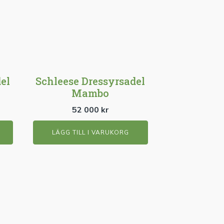
el
Schleese Dressyrsadel
Mambo
52 000
kr
LÄGG TILL I VARUKORG