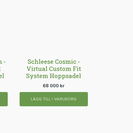
 -
Schleese Cosmic -
t
Virtual Custom Fit
el
System Hoppsadel
68 000
kr
LÄGG TILL I VARUKORG
Den
här