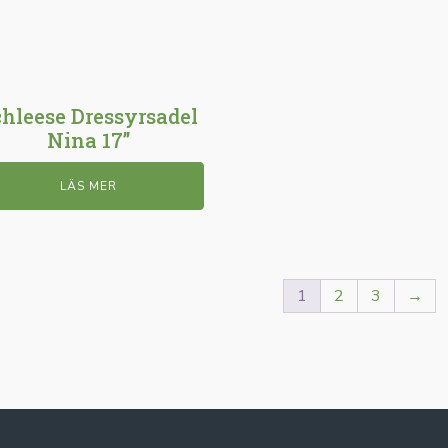
chleese Dressyrsadel
Nina 17”
LÄS MER
1
2
3
→