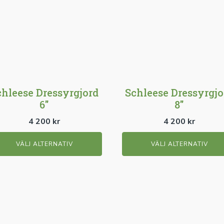
har
a
flera
anter.
varianter.
De
a
olika
ernativen
alternativen
kan
chleese Dressyrgjord
Schleese Dressyrgjo
as
väljas
6"
8"
på
duktsidan
produktsidan
4 200
kr
4 200
kr
VÄLJ ALTERNATIV
VÄLJ ALTERNATIV