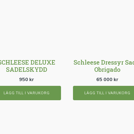
SCHLEESE DELUXE
Schleese Dressyr Sa
SADELSKYDD
Obrigado
950
kr
65 000
kr
LÄGG TILL I VARUKORG
LÄGG TILL I VARUKORG
n
Den
här
dukten
produkten