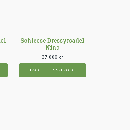
el
Schleese Dressyrsadel
Nina
37 000
kr
LÄGG TILL I VARUKORG