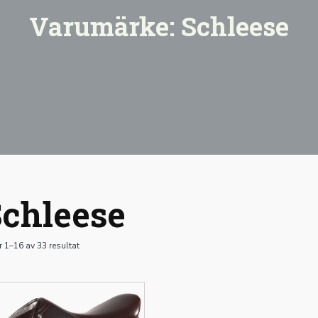
Varumärke:
Schleese
chleese
r 1–16 av 33 resultat