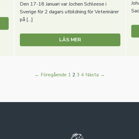
Joh
Den 17-18 Januari var Jochen Schleese i
Sad
Sverige för 2 dagars utbildning för Veterinärer
på […]
LÄS MER
← Föregående
1
2
3
4
Nästa →