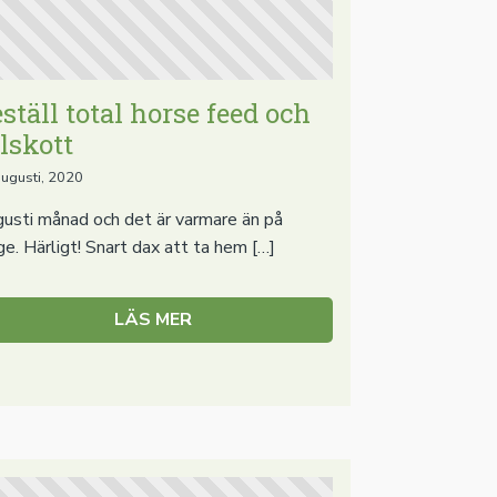
ställ total horse feed och
llskott
augusti, 2020
usti månad och det är varmare än på
ge. Härligt! Snart dax att ta hem […]
LÄS MER