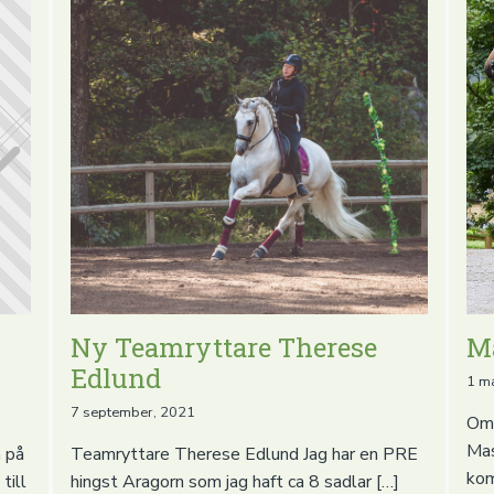
Ny Teamryttare Therese
M
Edlund
1 m
7 september, 2021
Om 
Mas
a på
Teamryttare Therese Edlund Jag har en PRE
kom
till
hingst Aragorn som jag haft ca 8 sadlar […]