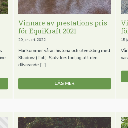
Vinnare av prestations pris
Vi
g
för EquiKraft 2021
fö
20 januari, 2022
15 j
s
Här kommer våran historia och utveckling med
Vår
ine
Shadow (Toli). Själv förstod jag att den
var
dåvarande […]
LÄS MER