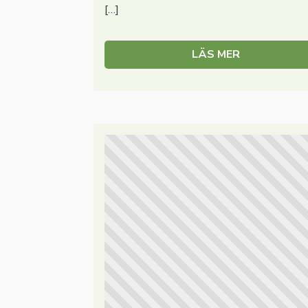
[…]
LÄS MER