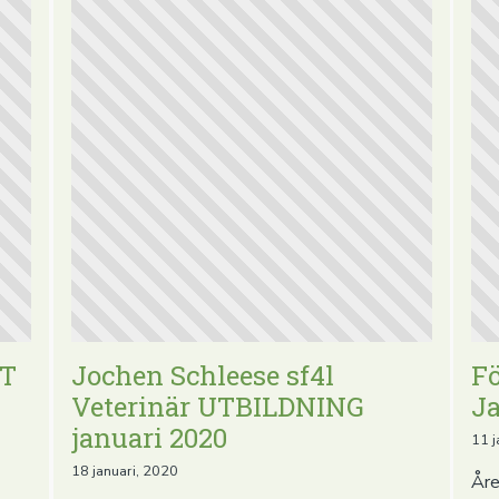
FT
Jochen Schleese sf4l
Fö
Veterinär UTBILDNING
J
januari 2020
11 j
18 januari, 2020
Åre