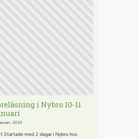
reläsning i Nybro 10-11
anuari
anuari, 2020
t Startade med 2 dagar i Nybro hos